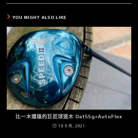
YOU MIGHT ALSO LIKE
比一木還遠的巨匠球道木 Dat55g+AutoFlex
18 9 月, 2021