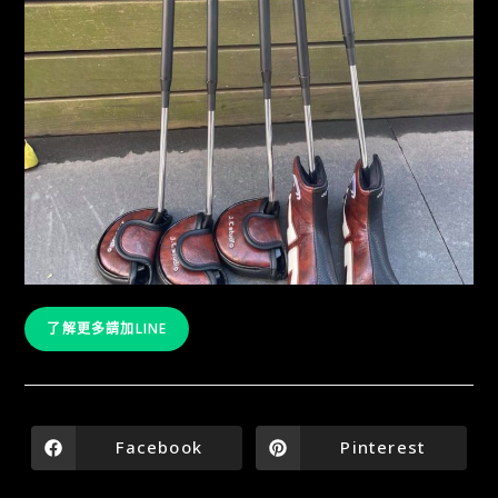
了解更多請加LINE
Facebook
Pinterest