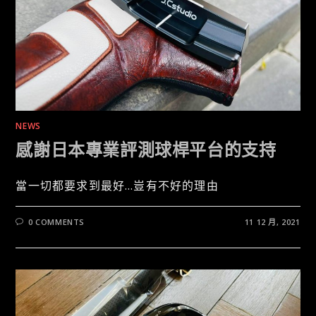
NEWS
感謝日本專業評測球桿平台的支持
當一切都要求到最好…豈有不好的理由
0 COMMENTS
11 12 月, 2021