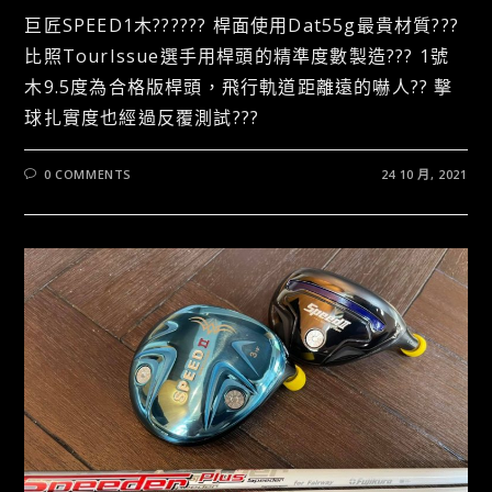
巨匠SPEED1木?????? 桿面使用Dat55g最貴材質???
比照TourIssue選手用桿頭的精準度數製造?️?️?️ 1號
木9.5度為合格版桿頭，飛行軌道距離遠的嚇人?? 擊
球扎實度也經過反覆測試???
0 COMMENTS
24 10 月, 2021