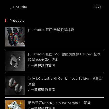
J.C Studio
(27)
Products
J.C studio 巨匠 全球限量桿袋
J.C studio 巨匠 GSS 德國鋼推桿 Limited 全球
限量100支黑化版本
/ 一顆桿頭的售價
巨匠 J.C studio Hi Cor Limited Edition 限量高
反發
/ 一顆桿頭的售價
新款巨匠J.c studio S15c AF908-CB鐵桿
/ 一顆桿頭的售價