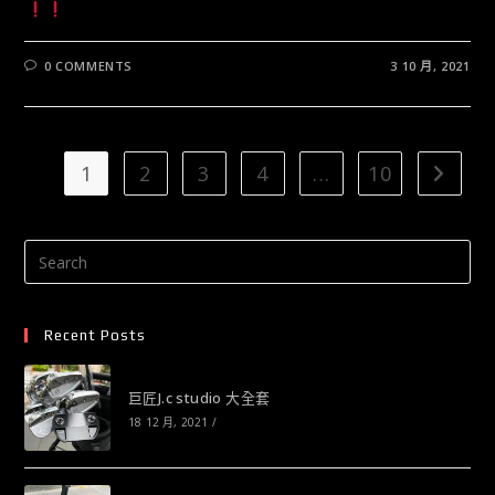
0 COMMENTS
3 10 月, 2021
1
2
3
4
...
10
Recent Posts
巨匠J.c studio 大全套
18 12 月, 2021
/